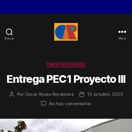
Buscar
Menú
Óscar
Ayuso
Rocamora
Categorías
UNCATEGORIZED
Entrega PEC1 Proyecto III
Por
Óscar Ayuso Rocamora
15 octubre, 2023
Autor
Fecha
de
de
en
No hay comentarios
la
la
Entrega
entrada
entrada
PEC1
Proyecto
III