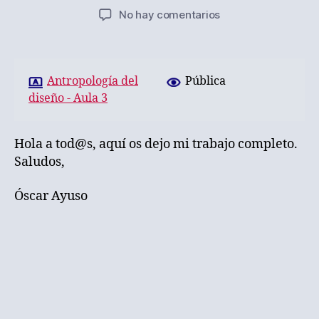
de
de
en
No hay comentarios
la
la
Reto
entrada
entrada
2
Antropología del
Pública
diseño - Aula 3
Hola a tod@s, aquí os dejo mi trabajo completo.
Saludos,
Óscar Ayuso