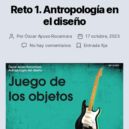
Reto 1. Antropología en
el diseño
Por
Óscar Ayuso Rocamora
17 octubre, 2023
Autor
Fecha
de
de
en
No hay comentarios
Entrada fija
la
la
Reto
entrada
entrada
1.
Antropología
en
el
diseño