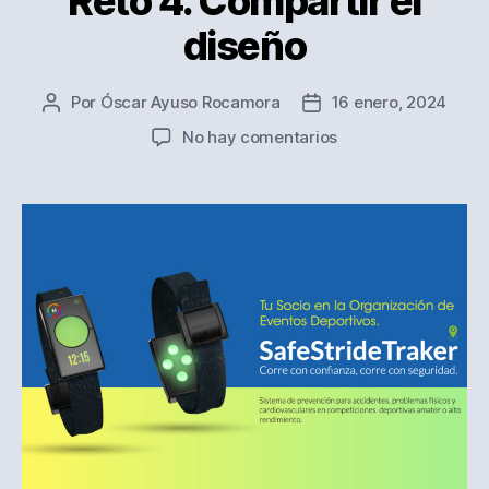
Reto 4. Compartir el
diseño
Por
Óscar Ayuso Rocamora
16 enero, 2024
Autor
Fecha
de
de
en
No hay comentarios
la
la
Reto
entrada
entrada
4.
Compartir
el
diseño