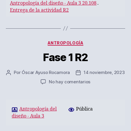
Antropología del diseño - Aula 3 20.108
.
Entrega de la actividad R2
Categorías
ANTROPOLOGÍA
Fase 1 R2
Por
Óscar Ayuso Rocamora
14 noviembre, 2023
Autor
Fecha
de
de
en
No hay comentarios
la
la
Fase
entrada
entrada
1
R2
Antropología del
Pública
diseño - Aula 3