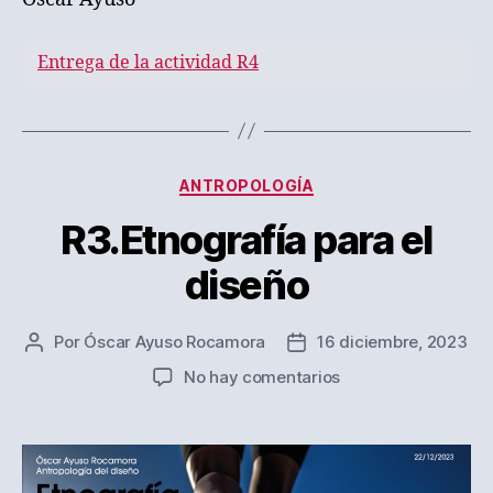
Entrega de la actividad R4
Categorías
ANTROPOLOGÍA
R3.Etnografía para el
diseño
Por
Óscar Ayuso Rocamora
16 diciembre, 2023
Autor
Fecha
de
de
en
No hay comentarios
la
la
R3.Etnografía
entrada
entrada
para
el
diseño