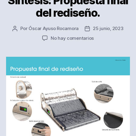
Síntesis: Propuesta final
del rediseño.
Por
Óscar Ayuso Rocamora
25 junio, 2023
Autor
Fecha
de
de
en
No hay comentarios
la
la
Síntesis:
entrada
entrada
Propuesta
final
del
rediseño.