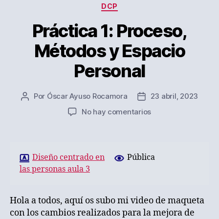
Categorías
DCP
Práctica 1: Proceso,
Métodos y Espacio
Personal
Por
Óscar Ayuso Rocamora
23 abril, 2023
Autor
Fecha
de
de
en
No hay comentarios
la
la
Práctica
entrada
entrada
1:
Proceso,
Métodos
Diseño centrado en
Pública
y
las personas aula 3
Espacio
Personal
Hola a todos, aquí os subo mi video de maqueta
con los cambios realizados para la mejora de