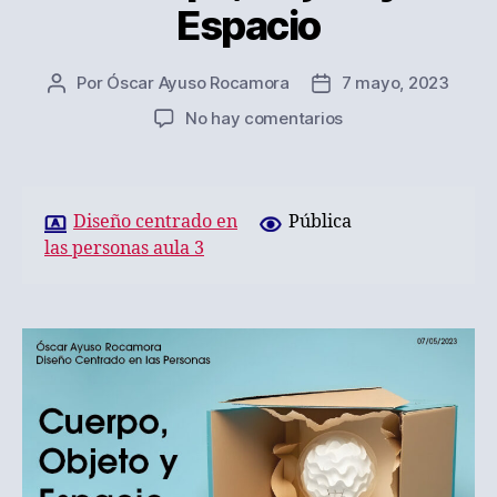
Espacio
Por
Óscar Ayuso Rocamora
7 mayo, 2023
Autor
Fecha
de
de
en
No hay comentarios
la
la
Cuerpo,
entrada
entrada
Objeto
y
Espacio
Diseño centrado en
Pública
las personas aula 3