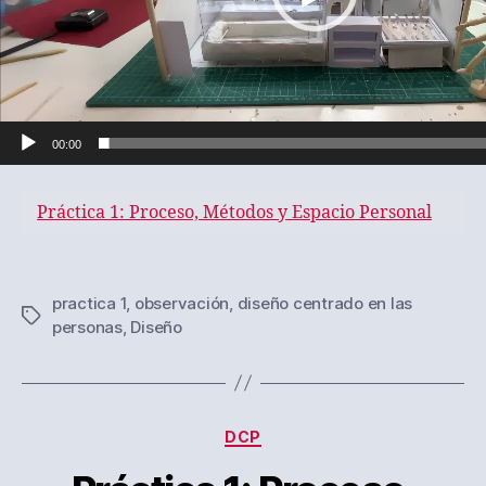
v
í
d
e
o
00:00
Práctica 1: Proceso, Métodos y Espacio Personal
practica 1
,
observación
,
diseño centrado en las
Etiquetas
personas
,
Diseño
Categorías
DCP