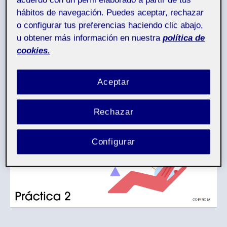
acuerdo con un perfil elaborado a partir de tus
hábitos de navegación. Puedes aceptar, rechazar
Por
Óscar Ayuso Rocamora
7 junio, 2023
Autor
Fecha
o configurar tus preferencias haciendo clic abajo,
de
de
en
No hay comentarios
la
la
u obtener más información en nuestra
política de
Práctica
entrada
entrada
cookies.
2:Interacción
y
objeto
Aceptar
Rechazar
Configurar