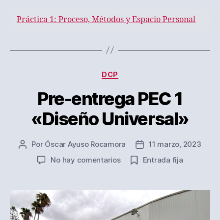
Práctica 1: Proceso, Métodos y Espacio Personal
Categorías
DCP
Pre-entrega PEC 1
«Diseño Universal»
Por
Óscar Ayuso Rocamora
11 marzo, 2023
Autor
Fecha
de
de
en
No hay comentarios
Entrada fija
la
la
Pre-
entrada
entrada
entrega
PEC
1
«Diseño