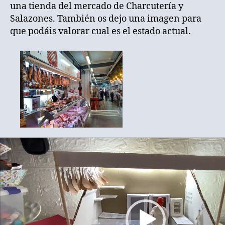
una tienda del mercado de Charcutería y
Salazones. También os dejo una imagen para
que podáis valorar cual es el estado actual.
R
e
p
r
o
d
u
c
t
o
r
d
e