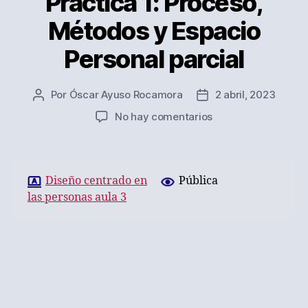
Práctica 1: Proceso,
Métodos y Espacio
Personal parcial
Por
Óscar Ayuso Rocamora
2 abril, 2023
Autor
Fecha
de
de
en
No hay comentarios
la
la
Práctica
entrada
entrada
1:
Proceso,
Métodos
Diseño centrado en
Pública
y
las personas aula 3
Espacio
Personal
parcial